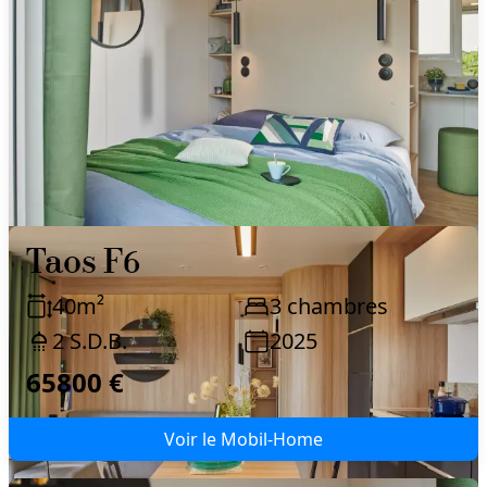
Taos F6
40
m²
3
chambres
2
S.D.B.
2025
65800 €
Voir le Mobil-Home