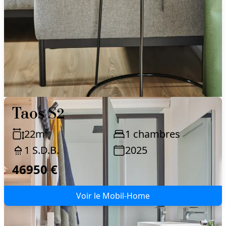
Taos S2
22
m²
1
chambres
1
S.D.B.
2025
46950 €
Voir le Mobil-Home