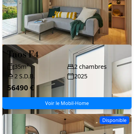
Taos F4
35
m²
2
chambres
2
S.D.B.
2025
56490 €
Voir le Mobil-Home
Disponible