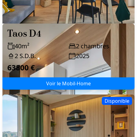
Taos D4
40
m²
2
chambres
2
S.D.B.
2025
63800 €
Voir le Mobil-Home
Disponible